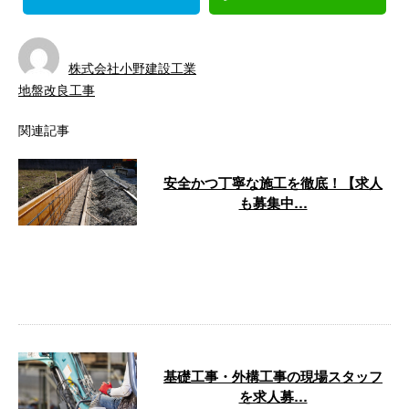
株式会社小野建設工業
地盤改良工事
関連記事
安全かつ丁寧な施工を徹底！【求人
も募集中…
はじめまして！株式会社小野建設
工業です。 弊社は石川県白山市
に拠点を構え、基礎工事・外構工
事など土木 …
基礎工事・外構工事の現場スタッフ
を求人募…