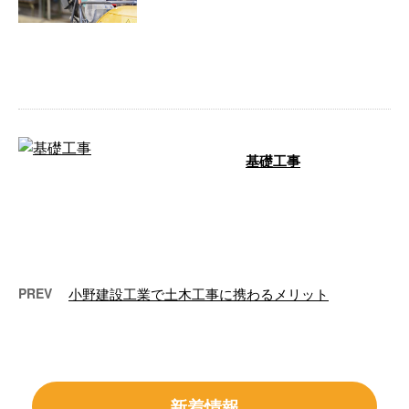
女性も活躍できる環境です！ 石
川県白山市の株式会社小野建設工
業は、ただいま新たな仲間を募集
しておりま …
基礎工事
基礎工事 先日行った基礎工事の
様子をまとめてご紹介しました
が、いかがでしたか？ 安心した
暮らしをおく …
PREV
小野建設工業で土木工事に携わるメリット
新着情報